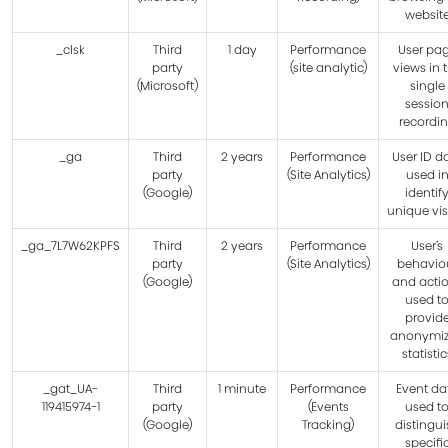
websit
_clsk
Third
1 day
Performance
User pa
party
(site analytic)
views in 
(Microsoft)
single
sessio
recordi
_ga
Third
2 years
Performance
User ID d
party
(Site Analytics)
used i
(Google)
identif
unique vis
_ga_7L7W62KPFS
Third
2 years
Performance
User’s
party
(Site Analytics)
behavio
(Google)
and acti
used t
provid
anonymi
statistic
_gat_UA-
Third
1 minute
Performance
Event da
119415974-1
party
(Events
used t
(Google)
Tracking)
distingui
specifi