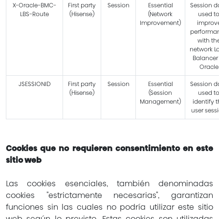
X-Oracle-BMC-
First party
Session
Essential
Session d
LBS-Route
(Hisense)
(Network
used t
Improvement)
improv
performa
with th
network L
Balancer
Oracle
JSESSIONID
First party
Session
Essential
Session d
(Hisense)
(Session
used t
Management)
identify 
user sess
Cookies que no requieren consentimiento en este
sitio web
Las cookies esenciales, también denominadas
cookies "estrictamente necesarias", garantizan
funciones sin las cuales no podría utilizar este sitio
web según lo previsto. Estas cookies son utilizadas