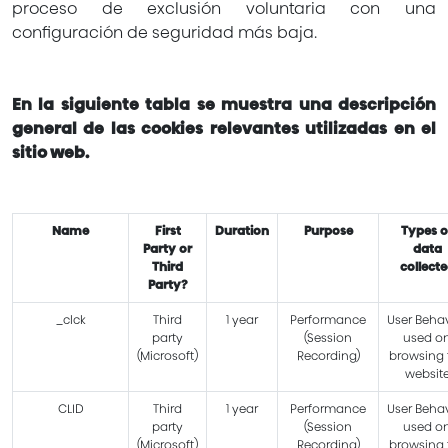
proceso de exclusión voluntaria con una
configuración de seguridad más baja.
En la siguiente tabla se muestra una descripción
general de las cookies relevantes utilizadas en el
sitio web.
Name
First
Duration
Purpose
Types o
Party or
data
Third
collect
Party?
_clck
Third
1 year
Performance
User Beha
party
(Session
used o
(Microsoft)
Recording)
browsing 
websit
CLID
Third
1 year
Performance
User Beha
party
(Session
used o
(Microsoft)
Recording)
browsing 