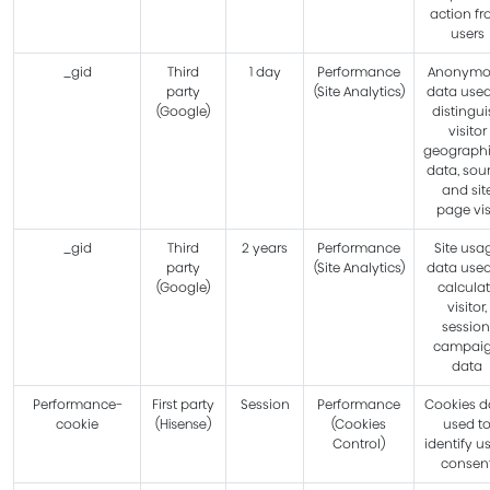
action f
users
_gid
Third
1 day
Performance
Anonymo
party
(Site Analytics)
data used
(Google)
distingui
visitor
geographi
data, sour
and sit
page vis
_gid
Third
2 years
Performance
Site usa
party
(Site Analytics)
data used
(Google)
calcula
visitor,
session
campai
data
Performance-
First party
Session
Performance
Cookies d
cookie
(Hisense)
(Cookies
used t
Control)
identify us
consen